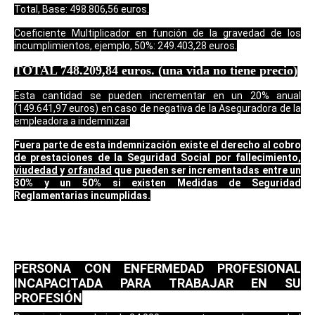
Total, Base:
498.806,56 euros.
Coeficiente Multiplicador en función de la gravedad de los
incumplimientos, ejemplo, 50%: 249.403,28 euros.
TOTAL 748.209,84 euros. (una vida no tiene precio)
Esta cantidad se pueden incrementar en un 20% anual
(149.641,97 euros) en caso de negativa de la Aseguradora de la
empleadora a indemnizar.
Fuera parte de esta indemnización existe el derecho al cobro
de prestaciones de la Seguridad Social por fallecimiento,
viudedad
y
orfandad
que pueden ser incrementadas entre un
30% y un 50% si existen Medidas de Seguridad
Reglamentarias incumplidas.
PERSONA CON ENFERMEDAD PROFESIONAL
INCAPACITADA PARA TRABAJAR EN SU
PROFESIÓN