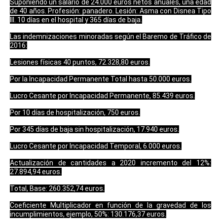
Suponiendo un salario de 24.000 euros netos anuales, una edad
de 40 años. Profesión: panadero. Lesión: Asma con Disnea Tipo
III. 10 días en el hospital y 365 días de baja.
Las indemnizaciones minoradas según el Baremo de Tráfico de
2016:
Lesiones físicas 40 puntos, 72.328,80 euros.
Por la Incapacidad Permanente Total hasta 50.000 euros.
Lucro Cesante por Incapacidad Permanente, 85.439 euros.
Por 10 días de hospitalización, 750 euros.
Por 345 días de baja sin hospitalización, 17.940 euros.
Lucro Cesante por Incapacidad Temporal, 6.000 euros.
Actualización de cantidades a 2020 incremento del 12%:
27.894,94 euros.
Total, Base: 260.352,74
euros.
Coeficiente Multiplicador en función de la gravedad de los
incumplimientos, ejemplo, 50%: 130.176,37 euros.