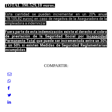
TOTAL 390.529,10 euros.
Esta cantidad se pueden incrementar en un 20% anual
(78.105,82 euros) en caso de negativa de la Aseguradora de la
empleadora a indemnizar.
Fuera parte de esta indemnización existe el derecho al cobro
de prestación de la Seguridad Social por
Incapacidad
Permanente Total
que puede ser incrementada entre un 30%
y un 50% si existen Medidas de Seguridad Reglamentarias
incumplidas.
COMPARTIR: