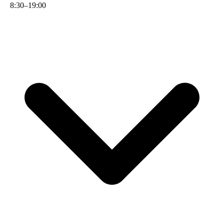
8
:
30
–
19
:
00