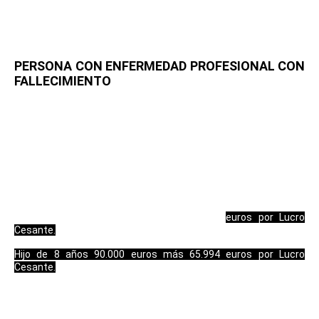
deber ser estudiado en detalle para aplicar los conceptos que
correspondan.
PERSONA CON ENFERMEDAD PROFESIONAL CON
FALLECIMIENTO
Suponiendo un salario de 24.000 euros netos anuales, una edad
de 40 años, cónyuge de 40 años de edad desde hace 10 años y
dos hijos, de 5 y 8 años.
Las indemnizaciones minoradas según el Baremo de Tráfico de
2016:
Al cónyuge 90.000 euros más 37.913 euros por Lucro Cesante.
Hijo de 5 años 90.000 euros más 71.456
euros por Lucro
Cesante.
H
ijo de 8 años 90.000 euros más 65.994
euros por Lucro
Cesante.
Actualización de cantidades a 2020 incremento del 12%:
53.443,56 euros.