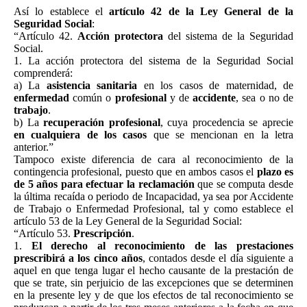
Así lo establece el
artículo 42 de la Ley General de la
Seguridad Social
:
“Artículo 42.
Acción protectora
del sistema de la Seguridad
Social.
1. La acción protectora del sistema de la Seguridad Social
comprenderá:
a) La
asistencia sanitaria
en los casos de maternidad, de
enfermedad
común o
profesional
y de
accidente
, sea o no de
trabajo
.
b) La
recuperación profesional
, cuya procedencia se aprecie
en cualquiera de los casos
que se mencionan en la letra
anterior.”
Tampoco existe diferencia de cara al reconocimiento de la
contingencia profesional, puesto que en ambos casos el
plazo es
de 5 años para efectuar la reclamación
que se computa desde
la última recaída o periodo de Incapacidad, ya sea por Accidente
de Trabajo o Enfermedad Profesional, tal y como establece el
artículo 53 de la Ley General de la Seguridad Social:
“Artículo 53.
Prescripción
.
1.
El derecho al reconocimiento de las prestaciones
prescribirá a los cinco años
, contados desde el día siguiente a
aquel en que tenga lugar el hecho causante de la prestación de
que se trate, sin perjuicio de las excepciones que se determinen
en la presente ley y de que los efectos de tal reconocimiento se