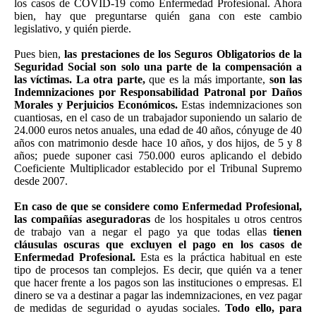
los casos de COVID-19 como Enfermedad Profesional. Ahora
bien, hay que preguntarse quién gana con este cambio
legislativo, y quién pierde.
Pues bien,
las prestaciones de los Seguros Obligatorios de la
Seguridad Social son solo una parte de la compensación a
las víctimas. La otra parte,
que es la más importante,
son las
Indemnizaciones por Responsabilidad Patronal por Daños
Morales y Perjuicios Económicos.
Estas indemnizaciones son
cuantiosas, en el caso de un trabajador suponiendo un salario de
24.000 euros netos anuales, una edad de 40 años, cónyuge de 40
años con matrimonio desde hace 10 años, y dos hijos, de 5 y 8
años; puede suponer casi 750.000 euros aplicando el debido
Coeficiente Multiplicador establecido por el Tribunal Supremo
desde 2007.
En caso de que se considere como Enfermedad Profesional,
las compañías aseguradoras
de los hospitales u otros centros
de trabajo van a negar el pago ya que todas ellas
tienen
cláusulas oscuras que excluyen el pago en los casos de
Enfermedad Profesional.
Esta es la práctica habitual en este
tipo de procesos tan complejos. Es decir, que quién va a tener
que hacer frente a los pagos son las instituciones o empresas. El
dinero se va a destinar a pagar las indemnizaciones, en vez pagar
de medidas de seguridad o ayudas sociales.
Todo ello, para